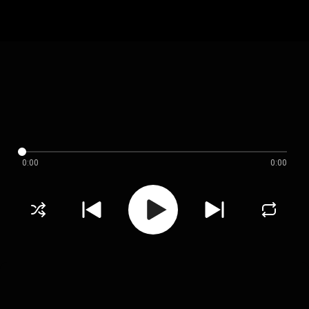
0:00
0:00