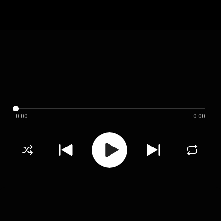
0:00
0:00