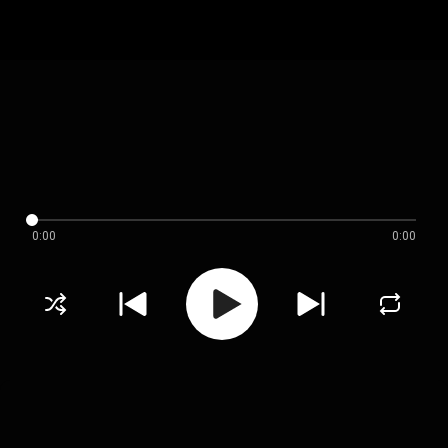
0:00
0:00