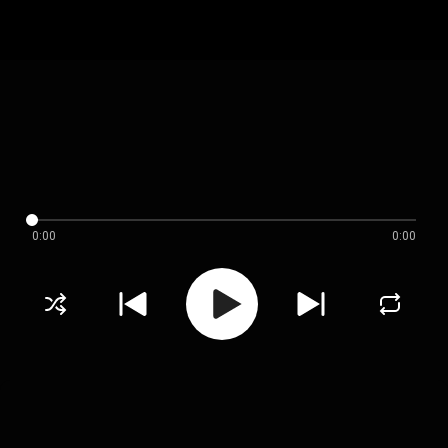
0:00
0:00