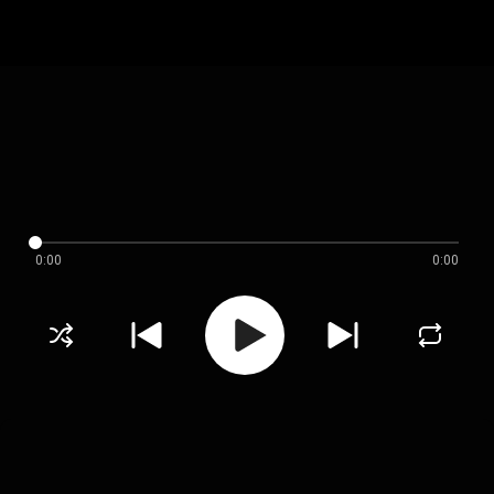
0:00
0:00