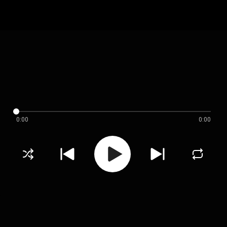
0:00
0:00