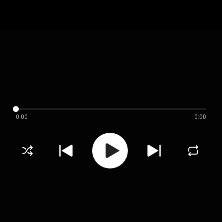
0:00
0:00