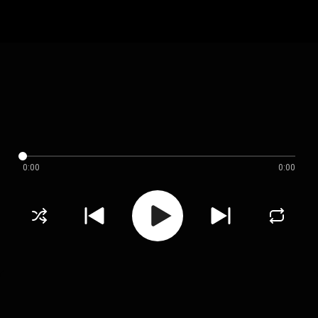
0:00
0:00