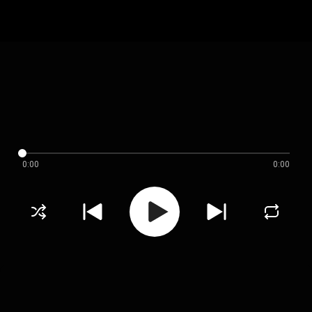
0:00
0:00