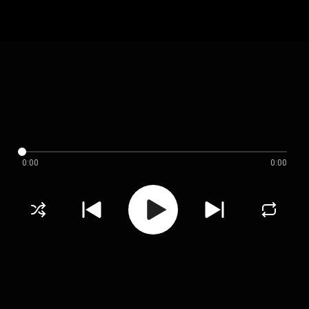
0:00
0:00