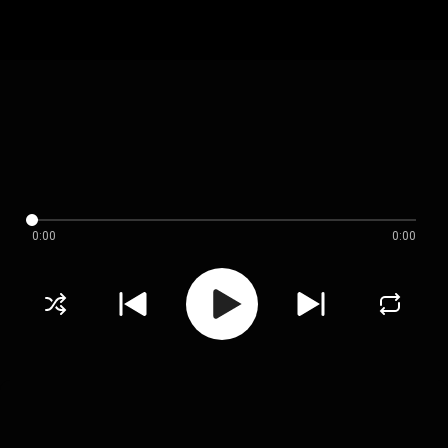
0:00
0:00