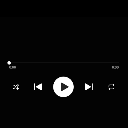
0:00
0:00