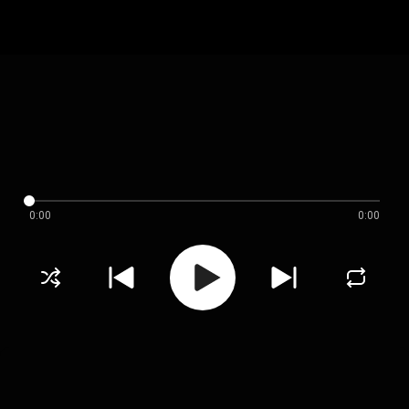
0:00
0:00