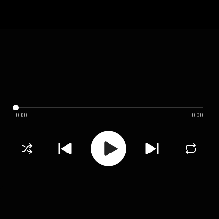
0:00
0:00