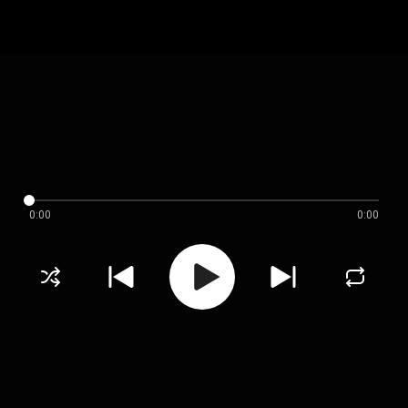
0:00
0:00