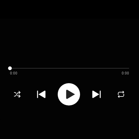
0:00
0:00