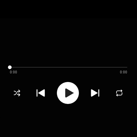
0:00
0:00