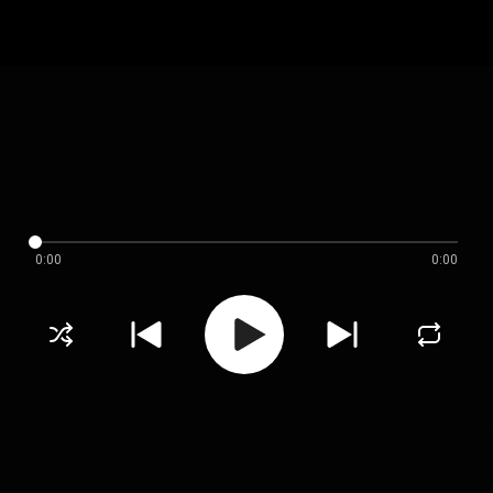
0:00
0:00