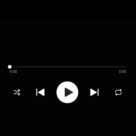
0:00
0:00