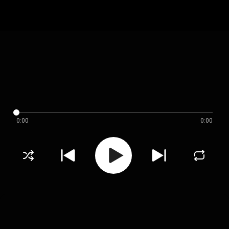
0:00
0:00