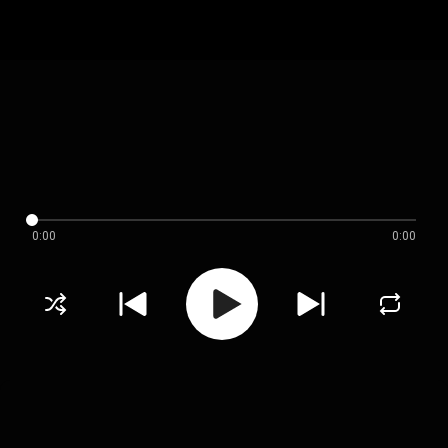
0:00
0:00