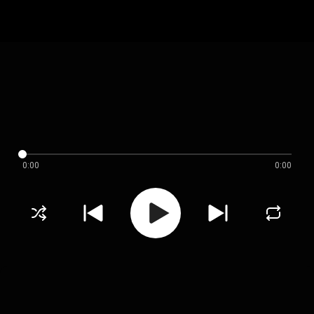
0:00
0:00