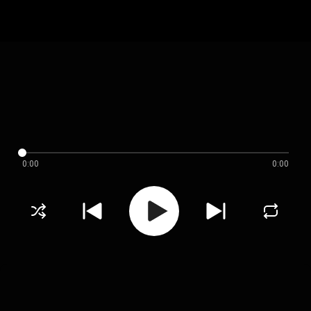
0:00
0:00