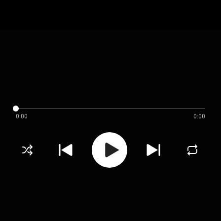
0:00
0:00