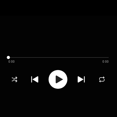
0:00
0:00