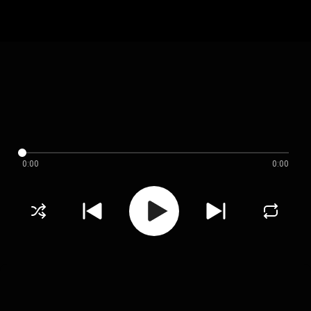
0:00
0:00