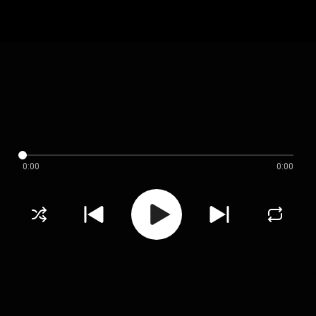
0:00
0:00