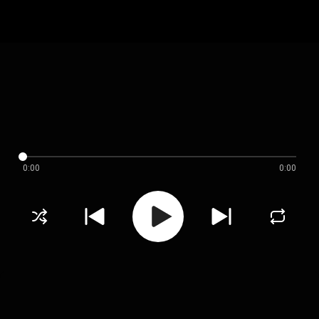
0:00
0:00