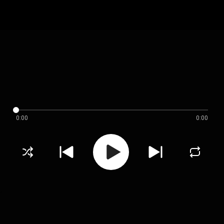
0:00
0:00