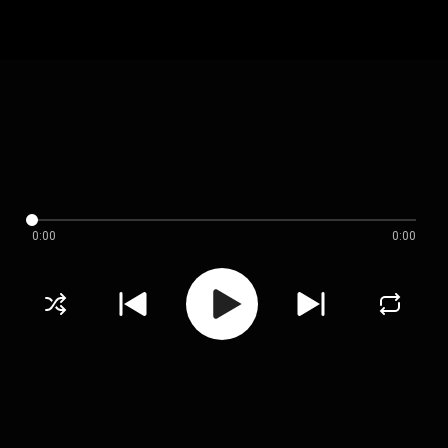
0:00
0:00