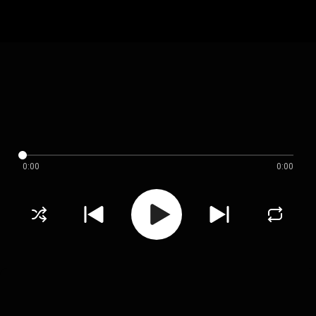
0:00
0:00