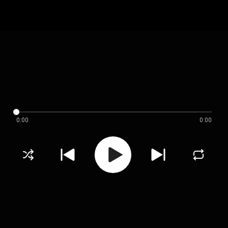
0:00
0:00