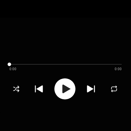
0:00
0:00