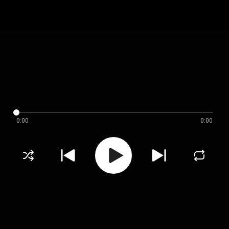
0:00
0:00