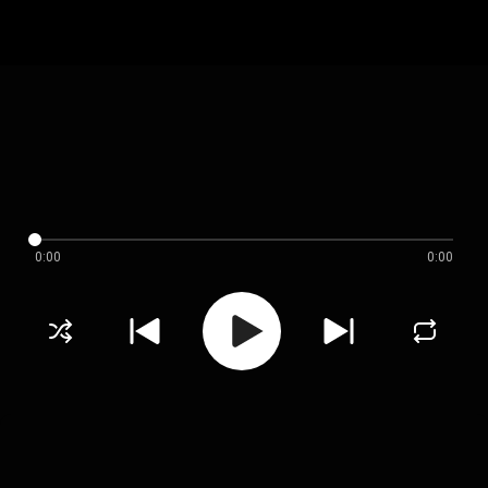
0:00
0:00