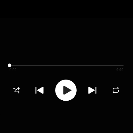
0:00
0:00