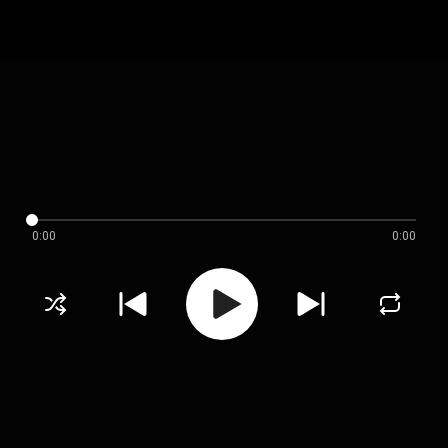
0:00
0:00