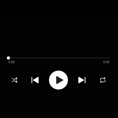
0:00
0:00