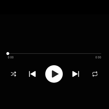
0:00
0:00