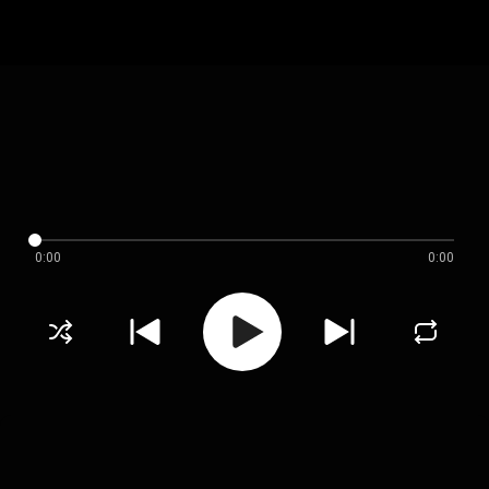
0:00
0:00