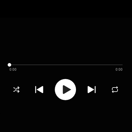
0:00
0:00