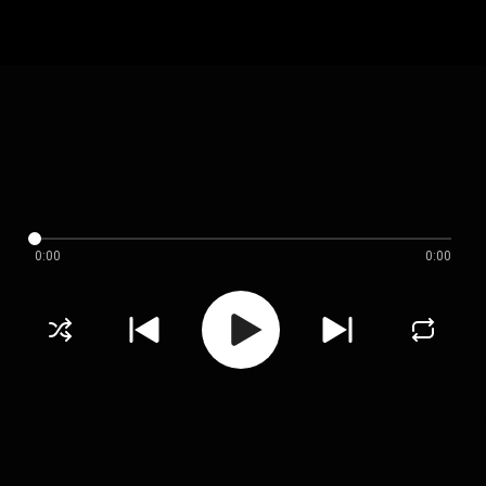
0:00
0:00