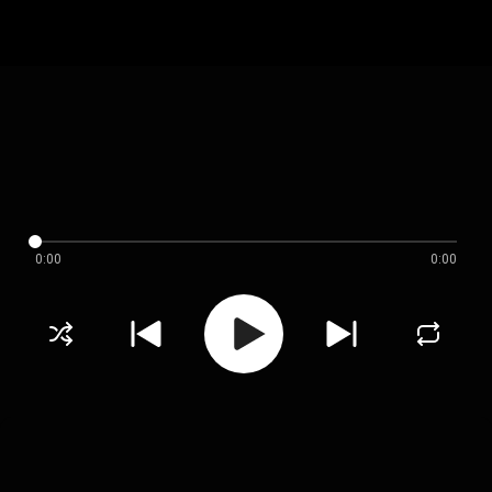
0:00
0:00