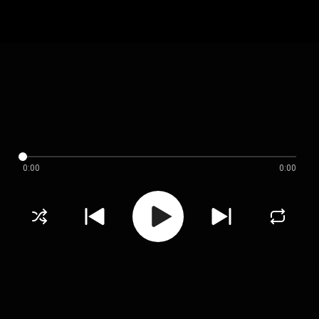
0:00
0:00