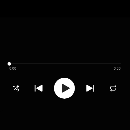
0:00
0:00