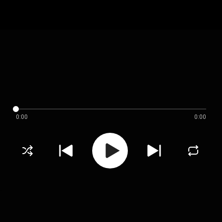
0:00
0:00