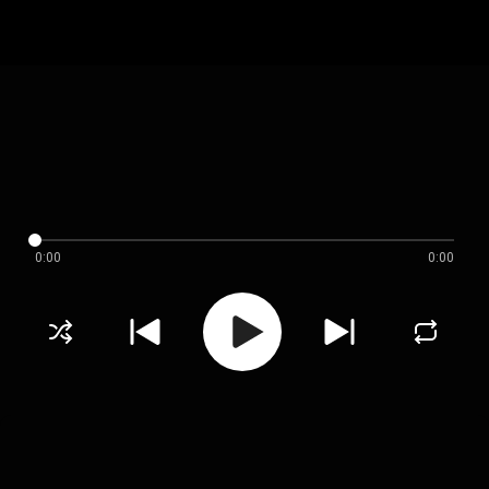
0:00
0:00