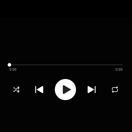
0:00
0:00