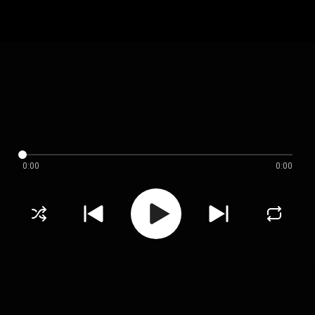
0:00
0:00