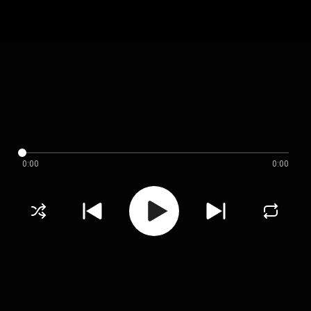
0:00
0:00